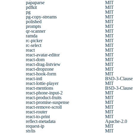
papaparse
MIT
pdfkit
MIT
pg
MIT
pg-copy-streams
MIT
polished
MIT
prompts
MIT
qr-scanner
MIT
ramda
MIT
rc-picker
MIT
rc-select
MIT
react
MIT
react-avatar-editor
MIT
react-dom
MIT
react-drag-listview
MIT
react-dropzone
MIT
react-hook-form
MIT
react-intl
BSD-3-Clause
react-lottie-player
MIT
react-mentions
BSD-3-Clause
react-phone-input-2
MIT
react-product-fruits
MIT
react-promise-suspense
MIT
react-remove-scroll
MIT
react-router
MIT
react-to-print
MIT
reflect-metadata
Apache-2.0
request-ip
MIT
stylis
MIT