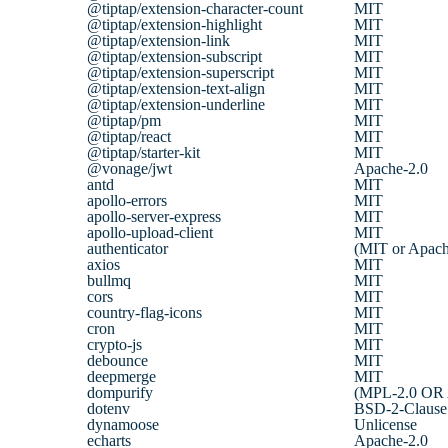
@tiptap/extension-character-count
MIT
@tiptap/extension-highlight
MIT
@tiptap/extension-link
MIT
@tiptap/extension-subscript
MIT
@tiptap/extension-superscript
MIT
@tiptap/extension-text-align
MIT
@tiptap/extension-underline
MIT
@tiptap/pm
MIT
@tiptap/react
MIT
@tiptap/starter-kit
MIT
@vonage/jwt
Apache-2.0
antd
MIT
apollo-errors
MIT
apollo-server-express
MIT
apollo-upload-client
MIT
authenticator
(MIT or Apach
axios
MIT
bullmq
MIT
cors
MIT
country-flag-icons
MIT
cron
MIT
crypto-js
MIT
debounce
MIT
deepmerge
MIT
dompurify
(MPL-2.0 OR 
dotenv
BSD-2-Clause
dynamoose
Unlicense
echarts
Apache-2.0