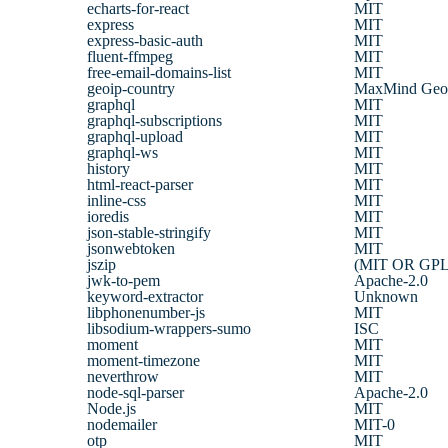
echarts-for-react
MIT
express
MIT
express-basic-auth
MIT
fluent-ffmpeg
MIT
free-email-domains-list
MIT
geoip-country
MaxMind GeoL
graphql
MIT
graphql-subscriptions
MIT
graphql-upload
MIT
graphql-ws
MIT
history
MIT
html-react-parser
MIT
inline-css
MIT
ioredis
MIT
json-stable-stringify
MIT
jsonwebtoken
MIT
jszip
(MIT OR GPL-3
jwk-to-pem
Apache-2.0
keyword-extractor
Unknown
libphonenumber-js
MIT
libsodium-wrappers-sumo
ISC
moment
MIT
moment-timezone
MIT
neverthrow
MIT
node-sql-parser
Apache-2.0
Node.js
MIT
nodemailer
MIT-0
otp
MIT