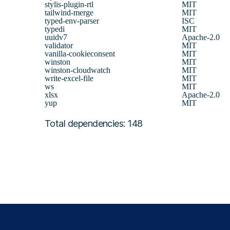
stylis-plugin-rtl
MIT
tailwind-merge
MIT
typed-env-parser
ISC
typedi
MIT
uuidv7
Apache-2.0
validator
MIT
vanilla-cookieconsent
MIT
winston
MIT
winston-cloudwatch
MIT
write-excel-file
MIT
ws
MIT
xlsx
Apache-2.0
yup
MIT
Total dependencies: 148