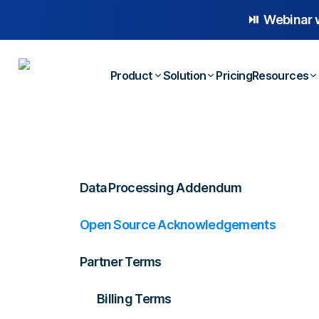
⏯️ Webinar 
Product
Solution
Pricing
Resources
Platform Overview
Case
Whistleblowing
Anonymous Reporting
Blog
Employee Relations
Data Processing Addendum
AI-powered Hotline
E-b
Workplace Compliance
Case Management
Temp
Open Source Acknowledgements
Investigations
Partner Terms
Billing Terms