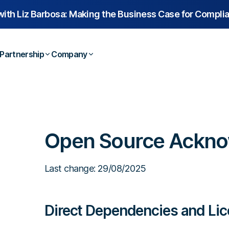
with
Liz Barbosa:
Making the Business Case for Compli
Partnership
Company
 Studies
Overview
Contact
Webinars
Technology Partners
Us
Legal & Compliance
Tech & Softw
Resellers
About Us
Laws & Regulations
Partner Directory
Open Source Ackn
Executives & Finance
Finance & Ins
ooks
Service Partners
Career
Dictionary
Human Resources
Construction &
lates
Referral Partners
Help Center
Hospitals & H
Last change
:
29/08/2025
Schools & Univ
Direct Dependencies and Li