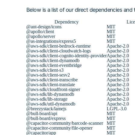
Below is a list of our direct dependencies and 
Dependency
Lice
@ant-design/icons
MIT
@apollo/client
MIT
@apollo/server
MIT
@as-integrations/express5
MIT
@aws-sdk/client-bedrock-runtime
Apache-2.0
@aws-sdk/client-cloudwatch-logs
Apache-2.0
@aws-sdk/client-cognito-identity-provider
Apache-2.0
@aws-sdk/client-dynamodb
Apache-2.0
@aws-sdk/client-eventbridge
Apache-2.0
@aws-sdk/client-s3
Apache-2.0
@aws-sdk/client-sesv2
Apache-2.0
@aws-sdk/client-transcribe
Apache-2.0
@aws-sdk/client-translate
Apache-2.0
@aws-sdk/cloudfront-signer
Apache-2.0
@aws-sdk/lib-dynamodb
Apache-2.0
@aws-sdk/lib-storage
Apache-2.0
@aws-sdk/util-dynamodb
Apache-2.0
@breezystack/lamejs
LGPL-3.0
@bull-board/api
MIT
@bull-board/express
MIT
@capacitor-community/barcode-scanner
MIT
@capacitor-community/file-opener
MIT
@capacitor/app
MIT