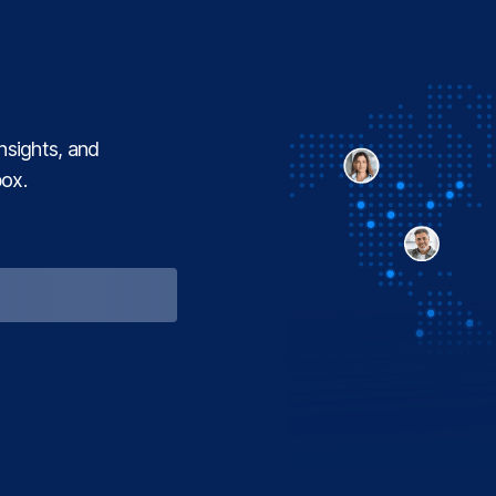
insights, and
box.