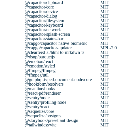
@capacitor/clipboard
MIT
@capacitor/core
MIT
@capacitor/device
MIT
@capacitor/dialog
MIT
@capacitor/filesystem
MIT
@capacitor/keyboard
MIT
@capacitor/network
MIT
@capacitor/splash-screen
MIT
@capacitor/status-bar
MIT
@capgo/capacitor-native-biometric
MIT
@capgo/capacitor-updater
MPL-2.0
@clearfeed-ai/html-to-mrkdwn-ts
MIT
@dsnp/parquetjs
MIT
@emotion/react
MIT
@emotion/styled
MIT
@ffmpeg/ffmpeg
MIT
@ffmpeg/util
MIT
@graphql-typed-document-node/core
MIT
@hookform/resolvers
MIT
@mantine/hooks
MIT
@react-pdf/renderer
MIT
@sentry/node
MIT
@sentry/profiling-node
MIT
@sentry/react
MIT
@sequelize/core
MIT
@sequelize/postgres
MIT
@storybook/preset-ant-design
MIT
@tailwindcss/vite
MIT