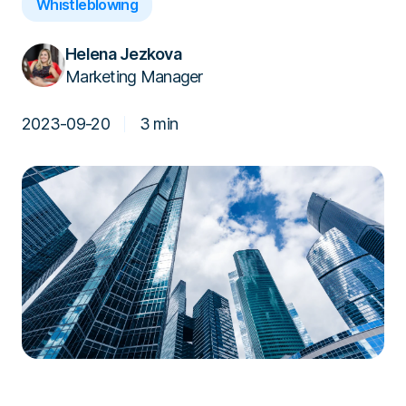
Nápověda
Whistleblowing
Přihlásit se
Časté dotazy
Přehled funkcí
Poslat podnět
Helena Jezkova
Marketing Manager
2023-09-20
3 min