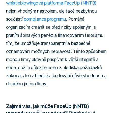
whistleblowingová platforma FaceUp (NNTB)
nejen vhodným nástrojem, ale také nezbytnou
součástí
compliance programu
. Pomáhá
organizacím chránit se před riziky spojenými s
praním špinavých peněz a financováním terorismu
tím, že umožňuje transparentní a bezpečné
oznamování možných nepravostí. Tímto způsobem
mohou firmy aktivně přispívat k větší integritě a
etice, což je důležité nejen z hlediska požadavků
zákona, ale i z hlediska budování důvěryhodnosti a
dobrého jména firmy.
Zajímá vás, jak může FaceUp (NNTB)
pomoct ve vaší organizaci? Domluvte si