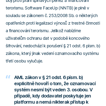
boji proti praní špinavých peněz a financování
terorismu. Software FaceUp (NNTB) je plně v
souladu se zákonem č. 253/2008 Sb. o některých
opatřeních proti legalizaci výnosů z trestné činnosti
a financování terorismu. Jelikož nabízíme
uživatelům ochranu dat v podobě koncového
šifrování, nedochází k porušení § 21 odst. 6 písm. b)
zákona, který jinak vedení oznamovacího systému
třetí osobu vylučuje.
AML zákon v § 21 odst. 6 písm. b)
explicitně hovoří o tom, že oznamovací
systém nesmí být veden 3. osobou. V
případě, kdy dodavatel poskytuje jen
platformu a nemá nikterak přístup k