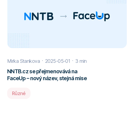
Mirka Stankova
2025-05-01
3 min
NNTB.cz se přejmenovává na
FaceUp – nový název, stejná mise
Různé