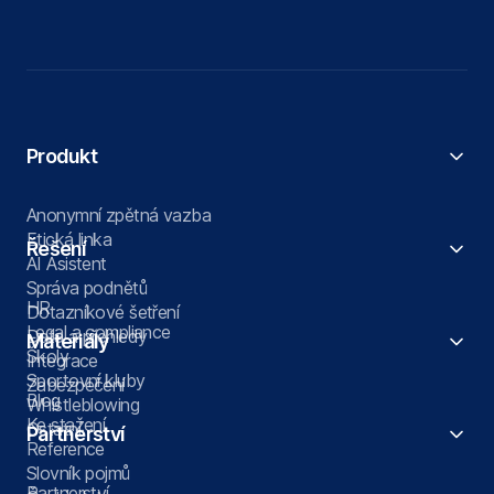
Produkt
Anonymní zpětná vazba
Etická linka
Řešení
AI Asistent
Správa podnětů
HR
Dotazníkové šetření
Legal a compliance
Data a přehledy
Materiály
Školy
Integrace
Sportovní kluby
Zabezpečení
Blog
Whistleblowing
Ke stažení
Ostatní
Partnerství
Reference
Slovník pojmů
Partnerství