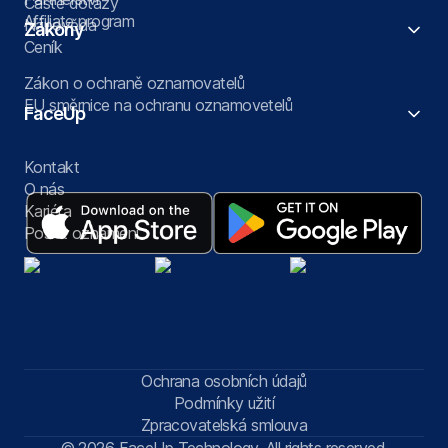
Časté dotazy
Affiliate program
Nápověda
Zákony
Ceník
Zákon o ochraně oznamovatelů
EU směrnice na ochranu oznamovetelů
FaceUp
Kontakt
O nás
Kariéra
Poslat oznámení
Ochrana osobních údajů
Podmínky užití
Zpracovatelská smlouva
© 2026 FaceUp Technology. All rights reserved.