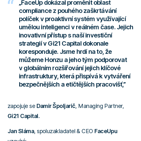
„FaceUp dokázal proměnit oblast
compliance z pouhého zaškrtávání
políček v proaktivní systém využívající
umělou inteligenci v reálném čase. Jejich
inovativní přístup s naší investiční
strategií v Gi21 Capital dokonale
koresponduje. Jsme hrdí na to, že
můžeme Honzu a jeho tým podporovat
v globálním rozšiřování jejich klíčové
infrastruktury, která přispívá k vytváření
bezpečnějších a etičtějších pracovišť,”
zapojuje se
Damir Špoljarič
, Managing Partner,
Gi21 Capital.
Jan Sláma
, spoluzakladatel & CEO
FaceUpu