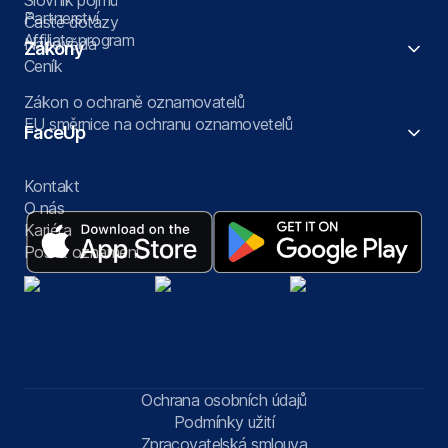
Slovník pojmů
Partnerství
Časté dotazy
Affiliate program
Nápověda
Zákony
Ceník
Zákon o ochraně oznamovatelů
EU směrnice na ochranu oznamovetelů
FaceUp
Kontakt
O nás
Kariéra
Poslat oznámení
Ochrana osobních údajů
Podmínky užití
Zpracovatelská smlouva