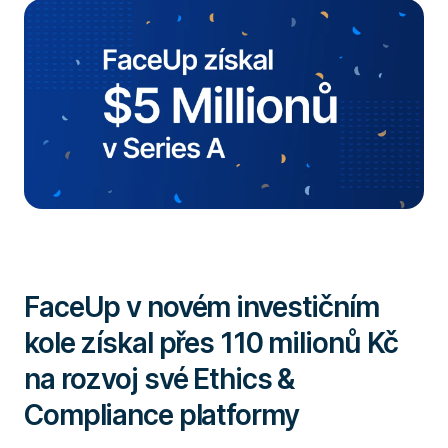
Nápověda
Přihlásit se
Časté dotazy
Přehled funkcí
Poslat podnět
FaceUp v novém investičním
kole získal přes 110 milionů Kč
na rozvoj své Ethics &
Compliance platformy