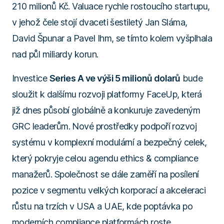
210 milionů Kč. Valuace rychle rostoucího startupu,
v jehož čele stojí dvaceti šestiletý Jan Sláma,
David Špunar a Pavel Ihm, se tímto kolem vyšplhala
nad půl miliardy korun.
Investice
Series A ve výši 5 milionů dolarů
bude
sloužit k dalšímu rozvoji platformy FaceUp, která
již dnes působí globálně a konkuruje zavedeným
GRC leaderům. Nové prostředky podpoří rozvoj
systému v komplexní modulární a bezpečný celek,
který pokryje celou agendu ethics & compliance
manažerů. Společnost se dále zaměří na posílení
pozice v segmentu velkých korporací a akceleraci
růstu na trzích v USA a UAE, kde poptávka po
moderních compliance platformách roste