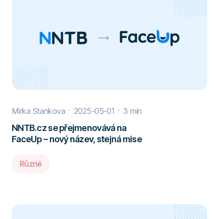
Mirka Stankova
2025-05-01
3 min
NNTB.cz se přejmenovává na
FaceUp – nový název, stejná mise
Různé