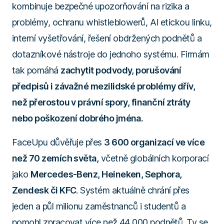
kombinuje bezpečné upozorňování na rizika a
problémy, ochranu whistleblowerů, AI etickou linku,
interní vyšetřování, řešení obdržených podnětů a
dotazníkové nástroje do jednoho systému. Firmám
tak pomáhá
zachytit podvody, porušování
předpisů i závažné mezilidské problémy dřív,
než přerostou v právní spory, finanční ztráty
nebo poškození dobrého jména.
FaceUpu důvěřuje přes
3 600 organizací ve více
než 70 zemích světa,
včetně globálních korporací
jako
Mercedes-Benz, Heineken, Sephora,
Zendesk či KFC
. Systém aktuálně chrání přes
jeden a půl milionu zaměstnanců i studentů a
pomohl zpracovat více než 44 000 podnětů. Ty se