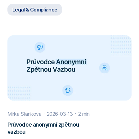
Legal & Compliance
Určit nestrannou osobu a vyšetřovatele, který
bude oznámení oznamovatelů prověřovat a
vyšetřovat.
Zavést proces, který bude reagovat na oznámení
oznamovatelů a chránit oznamovatele před
odvetnými opatřeními.
Informujte a proškolte zaměstnance o systému a
zásadách pro oznamování porušení zákona.
👉
FaceUp whistleblowing software
Mirka Stankova
2026-03-13
2 min
Průvodce anonymní zpětnou
vazbou