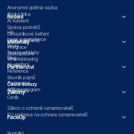
Anonymní zpětná vazba
Etická linka
Řešení
AI Asistent
Správa podnětů
HR
Dotazníkové šetření
Legal a compliance
Data a přehledy
Materiály
Školy
Integrace
Sportovní kluby
Zabezpečení
Blog
Whistleblowing
Ke stažení
Ostatní
Partnerství
Reference
Slovník pojmů
Partnerství
Časté dotazy
Affiliate program
Nápověda
Zákony
Ceník
Zákon o ochraně oznamovatelů
EU směrnice na ochranu oznamovetelů
FaceUp
Kontakt