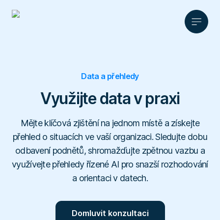
Produkt
Data a přehledy
Řešení
Anonymní zpětná vazba
Využijte data v praxi
Ceník
HR
Etická
Partnerství
Mějte klíčová zjištění na jednom místě a získejte
linka
Legal a compliance
Materiály
AI asistent
Partnerství
přehled o situacích ve vaší organizaci. Sledujte dobu
FaceUp
Školy
Správa podnětů
Blog
odbavení podnětů, shromažďujte zpětnou vazbu a
Affiliate program
Sportovní kluby
Kontakt
využívejte přehledy řízené AI pro snazší rozhodování
Cs
Ke stažení
Dotazníkové šetření
a orientaci v datech.
O nás
Whistleblowing
Reference
Data a přehledy
Kariéra
Slovník pojmů
Integrace
Domluvit konzultaci
Zabezpečení
Domluvit konzultaci