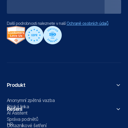
Další podrobnosti naleznete v naší
Ochraně osobních údajů
Produkt
Anonymní zpětná vazba
Etická linka
Řešení
AI Asistent
Správa podnětů
HR
Dotazníkové šetření