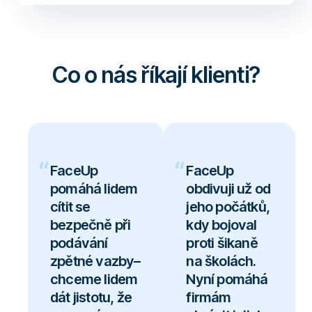
Co o nás říkají klienti?
FaceUp
FaceUp
pomáhá lidem
obdivuji už od
cítit se
jeho počátků,
bezpečně při
kdy bojoval
podávání
proti šikaně
zpětné vazby–
na školách.
chceme lidem
Nyní pomáhá
dát jistotu, že
firmám