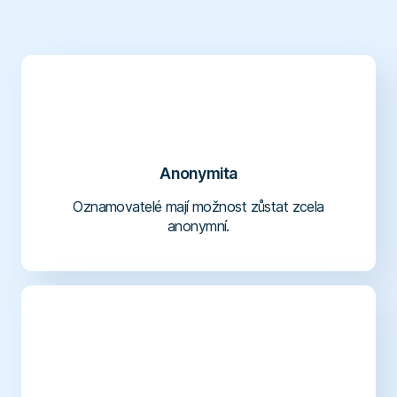
Nápověda
Přihlásit se
Časté dotazy
Přehled funkcí
Poslat podnět
Anonymita
Oznamovatelé mají možnost zůstat zcela
anonymní.