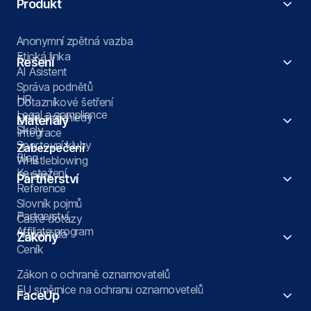
Produkt
Anonymní zpětná vazba
Etická linka
Řešení
AI Asistent
Správa podnětů
HR
Dotazníkové šetření
Legal a compliance
Data a přehledy
Materiály
Školy
Integrace
Sportovní kluby
Zabezpečení
Blog
Whistleblowing
Ke stažení
Ostatní
Partnerství
Reference
Slovník pojmů
Partnerství
Časté dotazy
Affiliate program
Nápověda
Zákony
Ceník
Zákon o ochraně oznamovatelů
EU směrnice na ochranu oznamovetelů
FaceUp