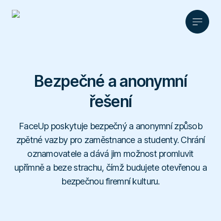
Produkt
Bezpečné a anonymní
Řešení
Anonymní zpětná vazba
řešení
Ceník
HR
Etická
Partnerství
linka
Legal a compliance
Materiály
FaceUp poskytuje bezpečný a anonymní způsob
AI asistent
Partnerství
FaceUp
zpětné vazby pro zaměstnance a studenty. Chrání
Školy
Správa podnětů
Blog
Affiliate program
oznamovatele a dává jim možnost promluvit
Sportovní kluby
Kontakt
Cs
Ke stažení
upřímně a beze strachu, čímž budujete otevřenou a
Dotazníkové šetření
O nás
Whistleblowing
Reference
bezpečnou firemní kulturu.
Data a přehledy
Kariéra
Slovník pojmů
Integrace
Zabezpečení
Domluvit konzultaci