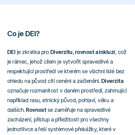
Nápověda
Přihlásit se
Časté dotazy
Přehled funkcí
Poslat podnět
Co je DEI?
DEI
je zkratka pro
Diverzitu, rovnost a inkluzi
, což
je rámec, jehož cílem je vytvořit spravedlivé a
respektující prostředí ve kterém se všichni lidé bez
ohledu na původ cítí ceněni a začleněni.
Diverzita
označuje rozmanitost v daném prostředí, zahrnující
například rasu, etnický původ, pohlaví, věku a
dalších.
Rovnost
se zaměřuje na spravedlivé
zacházení, přístup a příležitosti pro všechny
jednotlivce a řeší systémové překážky, které v