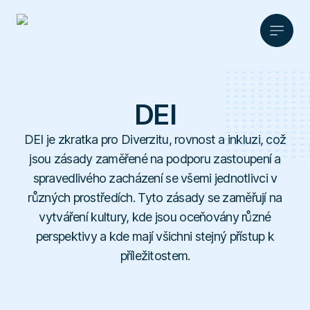
Produkt
DEI
Řešení
Anonymní zpětná vazba
Ceník
DEI je zkratka pro Diverzitu, rovnost a inkluzi, což
HR
Etická
Partnerství
jsou zásady zaměřené na podporu zastoupení a
linka
Legal a compliance
Materiály
AI asistent
spravedlivého zacházení se všemi jednotlivci v
Partnerství
FaceUp
Školy
různých prostředích. Tyto zásady se zaměřují na
Správa podnětů
Blog
Affiliate program
vytváření kultury, kde jsou oceňovány různé
Sportovní kluby
Kontakt
Cs
Ke stažení
Dotazníkové šetření
perspektivy a kde mají všichni stejný přístup k
O nás
Whistleblowing
Reference
příležitostem.
Data a přehledy
Kariéra
Slovník pojmů
Integrace
Zabezpečení
Domluvit konzultaci