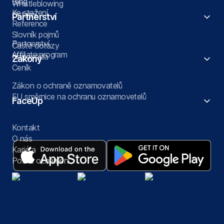
Blog
Whistleblowing
Ke stažení
Ostatní
Partnerství
Reference
Slovník pojmů
Partnerství
Časté dotazy
Affiliate program
Nápověda
Zákony
Ceník
Zákon o ochraně oznamovatelů
EU směrnice na ochranu oznamovetelů
FaceUp
Kontakt
O nás
Kariéra
Poslat oznámení