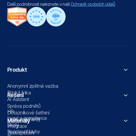
Další podrobnosti naleznete v naší
Ochraně osobních údajů
Produkt
Anonymní zpětná vazba
Etická linka
Řešení
AI Asistent
Správa podnětů
HR
Dotazníkové šetření
Legal a compliance
Data a přehledy
Materiály
Školy
Integrace
Sportovní kluby
Zabezpečení